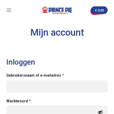
Skip
to
€
0,00
content
Mobile
Prince
Menu
Pie
Toggle
Mijn account
nvas
Inloggen
Verplicht
Gebruikersnaam of e-mailadres
*
Verplicht
Wachtwoord
*