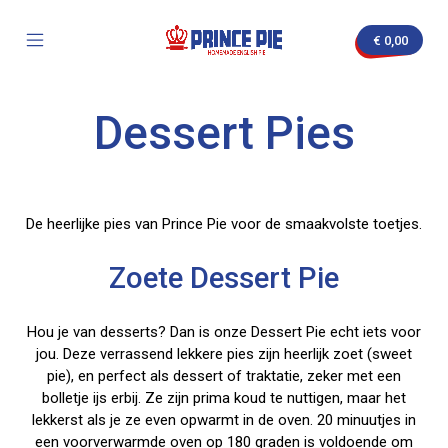
Skip
to
€
0,00
content
Mobile
Prince
Menu
Pie
Toggle
Dessert Pies
nvas
De heerlijke pies van Prince Pie voor de smaakvolste toetjes.
Zoete Dessert Pie
Hou je van desserts? Dan is onze Dessert Pie echt iets voor
jou. Deze verrassend lekkere pies zijn heerlijk zoet (sweet
pie), en perfect als dessert of traktatie, zeker met een
bolletje ijs erbij. Ze zijn prima koud te nuttigen, maar het
lekkerst als je ze even opwarmt in de oven. 20 minuutjes in
een voorverwarmde oven op 180 graden is voldoende om